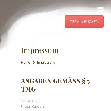
TERMIN BUCHEN
ÜBER UNS
LEISTUNGEN UND
PREISE
Impressum
KONTAKT
Home
Impressum
AKTUELLES
ANGABEN GEMÄSS § 5 T
MG
Farina Rieck
Friseur Kappers